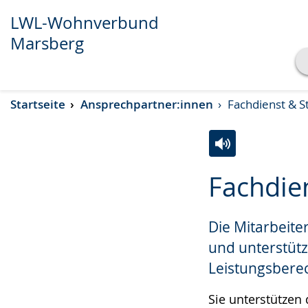
LWL-Wohnverbund
Marsberg
Transkript anzeigen
Startseite
Ansprechpartner:innen
Fachdienst & S
Abspielen
Pausieren
Zur
Aktiviere
Ein
Fachdien
Leichten
Audio-
Video
Sprache
Unterstützung.
in
Die Mitarbeite
wechseln.
Deutscher
Gebärdensprach
und unterstütz
wird
Leistungsberec
angezeigt.
Sie unterstützen