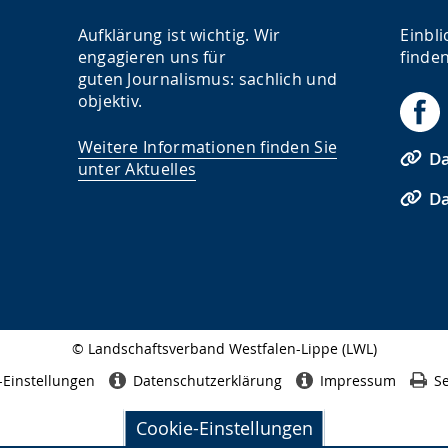
Aufklärung ist wichtig. Wir
Einbli
engagieren uns für
finden
guten Journalismus: sachlich und
objektiv.
Weitere Informationen finden Sie
Da
unter Aktuelles
Da
© Landschaftsverband Westfalen-Lippe (LWL)
Seitenabschluss
-Einstellungen
Datenschutzerklärung
Impressum
Se
Cookie-Einstellungen