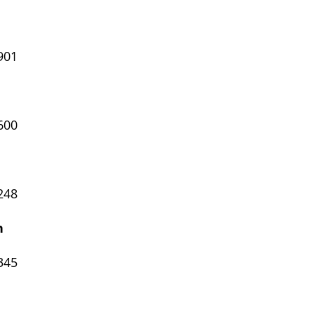
901
600
248
ann
345
s