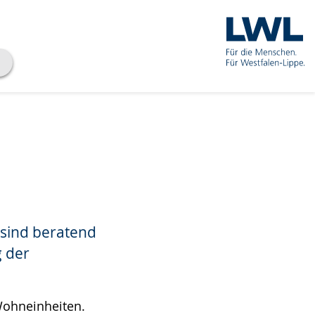
 sind beratend
g der
Wohneinheiten.