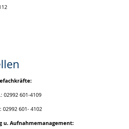
01-4112
llen
efachkräfte:
e
.: 02992 601-4109
.: 02992 601- 4102
ng u. Aufnahmemanagement: