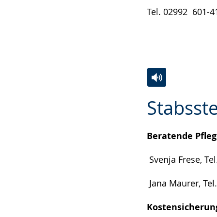
Tel. 02992 6
Zur
Aktiviere
Ein
Stabsste
Leichten
Audio-
Video
Sprache
Unterstützung.
in
wechseln.
Deutscher
Beratende Pfleg
Gebärdensprach
Svenja Frese, Tel
wird
angezeigt.
Jana Maurer, Tel
Kostensicheru